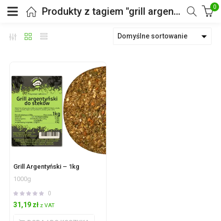
0
Produkty z tagiem "grill argentyński"
Domyślne sortowanie
Grill Argentyński – 1kg
1000g
0
31,19
zł
z VAT