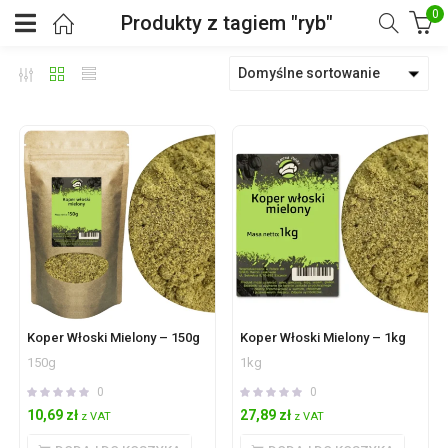
0
Produkty z tagiem "ryb"
Domyślne sortowanie
Koper Włoski Mielony – 150g
Koper Włoski Mielony – 1kg
150g
1kg
0
0
10,69
zł
27,89
zł
z VAT
z VAT