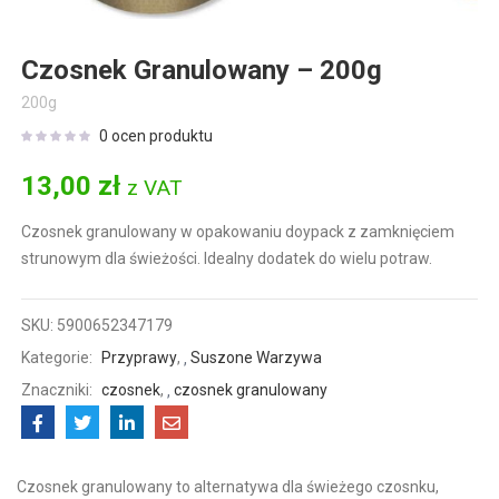
Czosnek Granulowany – 200g
200g
0
ocen produktu
13,00
zł
z VAT
Czosnek granulowany w opakowaniu doypack z zamknięciem
strunowym dla świeżości. Idealny dodatek do wielu potraw.
SKU:
5900652347179
Kategorie:
Przyprawy
,
Suszone Warzywa
Znaczniki:
czosnek
,
czosnek granulowany
Czosnek granulowany to alternatywa dla świeżego czosnku,