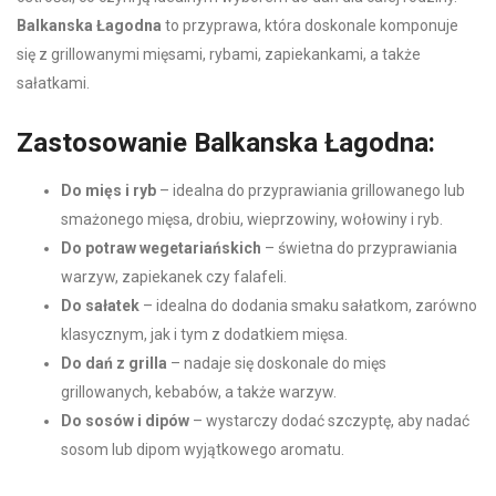
Balkanska Łagodna
to przyprawa, która doskonale komponuje
się z grillowanymi mięsami, rybami, zapiekankami, a także
sałatkami.
Zastosowanie Balkanska Łagodna:
Do mięs i ryb
– idealna do przyprawiania grillowanego lub
smażonego mięsa, drobiu, wieprzowiny, wołowiny i ryb.
Do potraw wegetariańskich
– świetna do przyprawiania
warzyw, zapiekanek czy falafeli.
Do sałatek
– idealna do dodania smaku sałatkom, zarówno
klasycznym, jak i tym z dodatkiem mięsa.
Do dań z grilla
– nadaje się doskonale do mięs
grillowanych, kebabów, a także warzyw.
Do sosów i dipów
– wystarczy dodać szczyptę, aby nadać
sosom lub dipom wyjątkowego aromatu.