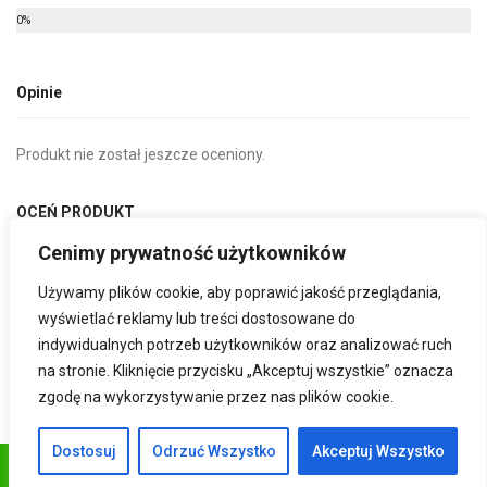
0%
Opinie
Produkt nie został jeszcze oceniony.
OCEŃ PRODUKT
Cenimy prywatność użytkowników
Bądź Pierwszą Osobą Która Oceni “Cynamon Mielony –
Używamy plików cookie, aby poprawić jakość przeglądania,
1kg”
wyświetlać reklamy lub treści dostosowane do
Musisz być
zalogowany
, aby napisać komentarz.
indywidualnych potrzeb użytkowników oraz analizować ruch
na stronie. Kliknięcie przycisku „Akceptuj wszystkie” oznacza
zgodę na wykorzystywanie przez nas plików cookie.
Dostosuj
Odrzuć Wszystko
Akceptuj Wszystko
DODAJ DO KOSZYKA