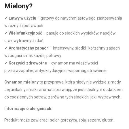
Mielony?
✔
Łatwy w użyciu
– gotowy do natychmiastowego zastosowania
w różnych potrawach
✔
Wielofunkcyjność
– pasuje do słodkich wypieków, napojów
oraz wytrawnych dań
✔
Aromatyczny zapach
– intensywny, słodki i korzenny zapach
wzbogaci smak każdej potrawy
✔
Korzyści zdrowotne
– cynamon ma właściwości
przeciwzapalne, antyoksydacyjne i wspomaga trawienie
Cynamon mielony
to przyprawa, która nigdy nie wyjdzie z mody.
Jej unikalny smak i aromat sprawiają, że jest idealnym dodatkiem
do codziennych potraw, zarówno tych słodkich, jak i wytrawnych.
Informacje o alergenach:
Produkt może zawierać : seler, gorczycę, soję, sezam, gluten.