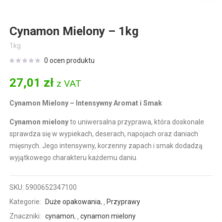
Cynamon Mielony – 1kg
1kg
0
ocen produktu
27,01
zł
z VAT
Cynamon Mielony – Intensywny Aromat i Smak
Cynamon mielony
to uniwersalna przyprawa, która doskonale
sprawdza się w wypiekach, deserach, napojach oraz daniach
mięsnych. Jego intensywny, korzenny zapach i smak dodadzą
wyjątkowego charakteru każdemu daniu.
SKU:
5900652347100
Kategorie:
Duże opakowania
,
Przyprawy
Znaczniki:
cynamon
,
cynamon mielony